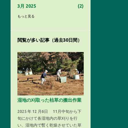
3月 2025
2
2月 2025
3
もっと見る
12月 2024
2
11月 2024
2
閲覧が多い記事（過去30日間）
10月 2024
1
9月 2024
1
8月 2024
7
7月 2024
1
6月 2024
3
湿地の刈取った枯草の搬出作業
5月 2024
5
4月 2024
2025 年 12 月6日 11月中旬から下
1
旬にかけて各湿地内の草刈りを行
2月 2024
2
い、湿地内で暫く乾燥させていた草