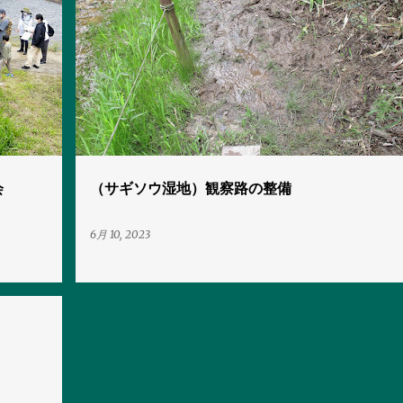
湿地の保全
会
（サギソウ湿地）観察路の整備
6月 10, 2023