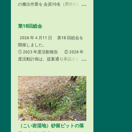
の搬出作業を 会員10名（男性6名・
12月 2023
3
女性4名） で 午前９時から実施しま
11月 2023
3
した。 今 年は、 年間を通じて高温
傾向にあり特に夏は猛暑日が多かっ
第18回総会
9月 2023
3
たせいか、湿地の草も例年よりも草
8月 2023
6
2026 年４月11 日 第18 回総会を
丈が高いうえ量も多く、搬出作業に
開催しました。
も時間が掛かってしまい、午前中で
7月 2023
3
① 2025 年度活動報告 ② 2026 年
「こい岩湿地 （面積約15㌃） 」の枯
度活動計画は、提案通り承認されま
6月 2023
3
草の搬出がやっと終わった次第で
した。
す。 昼食後は、７名（ 男性4 名・女
5月 2023
4
性3名） で「上こい岩湿地 （面積約3
4月 2023
1
㌃） 」の枯草の搬出を行いました。
しかし、本湿地の奥の方には大きな
2月 2023
2
マツの倒木があり、湿地を塞いでい
1月 2023
1
る格好になっており草刈りが出来て
いない一角がありました。 このマツ
12月 2022
5
の倒木の処理と草刈り及び残りの
「サギソウ湿地 （面積約7㌃） 」・
11月 2022
2
（こい岩湿地）砂留ピットの落
「もみじ谷湿地 （面積約8㌃） 」の