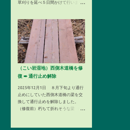
草刈りを延べ５日間かけて行いまし
た。これらの刈った草は、湿地内で
１～２週間放置して少し乾燥させた
うえで全て湿地外へ搬出します。
１， 草刈りの様子 （こい岩湿地）草
刈り作業の様子 ① （こい岩湿地）
草刈り作業の様子 ② ２，刈った草
は、湿地内で１～2週間放置して少し
乾燥させたうえで全て湿地外へ搬出
し ます。 草刈り後の上こい岩湿地の
（こい岩湿地）西側木道橋を修
状態 草刈り後のこい岩湿地の状態 草
復 ➨ 通行止め解除
刈り後のサギソウ湿地の状態 草刈り
後のもみじ谷湿地の状態
2025年12月1日 ８月下旬より通行
止めにしていた西側木道橋の梁を交
換して通行止めを解除しました。
（修復前）朽ちて折れそうな梁 （修
復後）新しい梁に交換