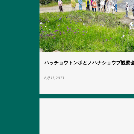
投
観察会
稿
ハッチョウトンボとノハナショウブ観察
6月 11, 2023
メディア掲載
観察会