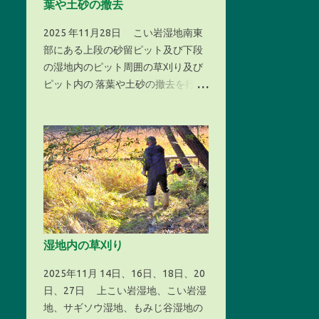
葉や土砂の撤去
10月 2022
2
枯草の搬出作業は後日行うこととし
ました。 １、こい岩湿地 （面積約15
2025 年11月28日 こい岩湿地南東
9月 2022
8
㌃） の刈取った枯草の搬出作業の様
部にある上段の砂留ピット及び下段
8月 2022
6
子 湿地の中で刈取った枯草を収集 収
の湿地内のピット周囲の草刈り及び
集した枯草は湿地外へ搬出する こい
ピット内の 落葉や土砂の撤去を行い
7月 2022
6
岩湿地から搬出した枯草を集積（場
ました。 １，上段のピット ピット周
6月 2022
2
所１） 湿地の中から搬出した枯草を
囲には草が生え、落葉や土砂で埋ま
集積（場所２） ２、上こい岩湿地
った状態 周囲の草を刈り、落葉や土
5月 2022
5
（面積約３㌃） の刈取った枯草の搬
砂を取り除いた状態 ２，下段の湿地
4月 2022
3
出作業の様子 湿地の中の刈取った枯
内ピット 本ピットでは2023年の土
草を搬出 湿地の奥の方で倒れていた
砂の取り除き作業の際、アメリカザ
マツの木 湿地の中から搬出した枯草
リニ（＝条件付き特定外来生物）や
を集積
ウシガエル（＝特定外来生物）を発
見し処分しましたが、今回の作業で
湿地内の草刈り
は両種とも確認出来ませんでした。
ピット周囲には草が生え、落葉や土
2025年11月 14日、16日、18日、20
砂で埋まった状態 周囲の草を刈り、
日、27日 上こい岩湿地、こい岩湿
落葉や土砂を取り除いた状態
地、サギソウ湿地、もみじ谷湿地の