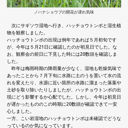
ノハナショウブの開花が遅れ気味
次にサギソウ湿地へ行き、ハッチョウトンボと湿生植
物を観察しました。
ハッチョウトンボの出現は例年であれば５
月初旬です
が、今年は５
月
21
日に確認したのが初見日でした。な
お、観察会の前日に下見した時には
20
数頭を確認しま
した。
昨年は梅雨時期の降雨量が少なく、湿地も乾燥気味で
あったことから７
月下旬に水路に土のうを置いて水の流
れを変えたり、水源に近い箇所の水路に溜まった落葉や
土砂を取り除いたりしましたが、ハッチョウトンボの出
現にどう影響するか心配でした。しかし、今年は初見日
が遅かったもののこの時期に
20
数頭が確認できて一安
心しました。
一方、こい岩湿地のハッチョウトンボは未確認でどうな
っているのか気になっています。