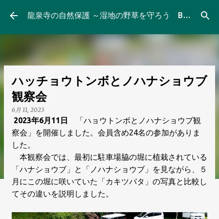
スキップしてメイン コンテンツに移動
龍泉寺の自然保護 ～湿地の野草を守ろう Blog
ハッチョウトンボとノハナショウブ
観察会
6月 11, 2023
2023
年6月
11
日
「ハョウトンボとノハナショウブ観
察会」を開催しました。
会員含め
24
名の参加がありま
した。
本観察会では、最初に駐車場脇の堀に植栽されている
「ハナショウブ」と「ノハナショウブ」を見ながら、５
月にこの堀に咲いていた「カキツバタ」の写真と比較し
て
その違いを説明しました。