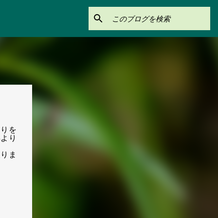
周りを
年より
取りま