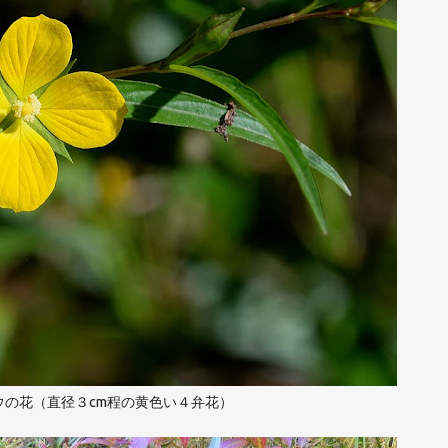
ウの花（直径３cm程の黄色い４弁花）