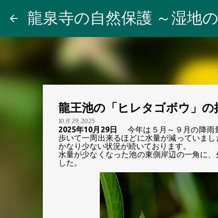
龍泉寺の自然保護 ～湿地の
龍王池の「ヒレタゴボウ」の
10月 29, 2025
2025
年
10
月
29
日
今年は５
月
～９
月の降雨
歩いて一周出来るほどに水量が減っていまし
かなり少ない状況が続いております
。
水量が少なくなった
池の東側岸辺の
一角に、
した
。