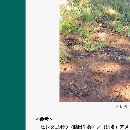
ヒレタ
＜参考＞
ヒレタゴボウ（鰭田牛蒡）
／（
別名
）
アメ