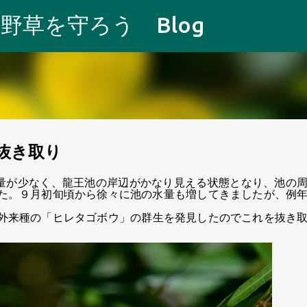
スキップしてメイン コンテンツに移動
野草を守ろう Blog
抜き取り
量が少なく
、
龍王池の岸辺がかなり見える状態となり
、
池の
た
。９
月初旬頃から徐
々
に池の水量も増してきましたが、
例
外来種の
「
ヒレタゴボウ
」
の群生を発見したのでこれを抜き