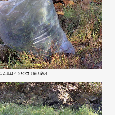
した量は４５ℓのゴミ袋１袋分