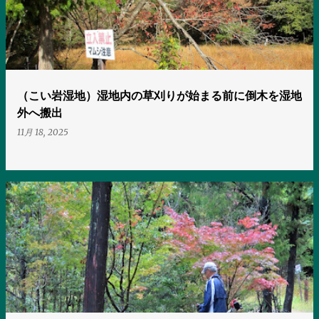
（こい岩湿地）湿地内の草刈りが始まる前に倒木を湿地
外へ搬出
11月 18, 2025