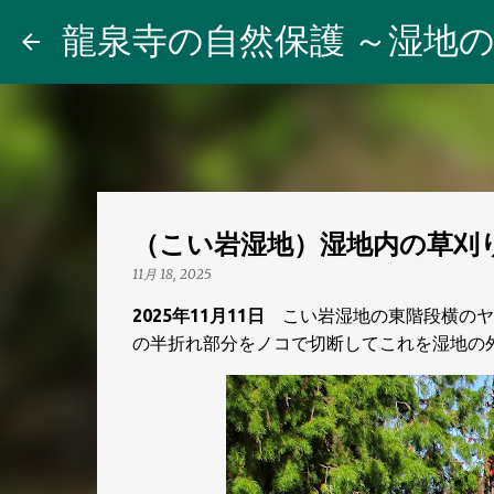
龍泉寺の自然保護 ～湿地の
（こい岩湿地）湿地内の草刈
11月 18, 2025
2025年11月11日
こい岩湿地の東階段横のヤ
の半折れ部分をノコで切断してこれを湿地の