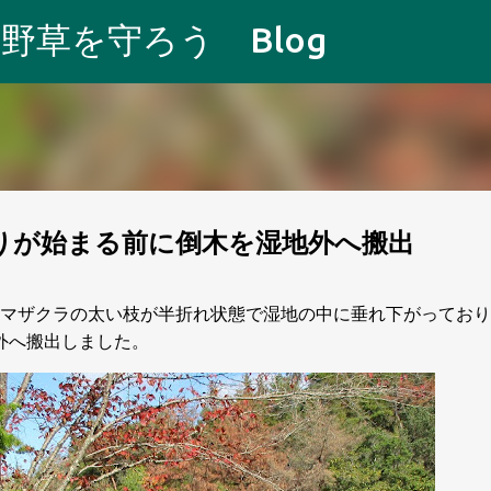
スキップしてメイン コンテンツに移動
野草を守ろう Blog
りが始まる前に倒木を湿地外へ搬出
マザクラの太い枝が半折れ状態で湿地の中に垂れ下がっており
外へ搬出しました。