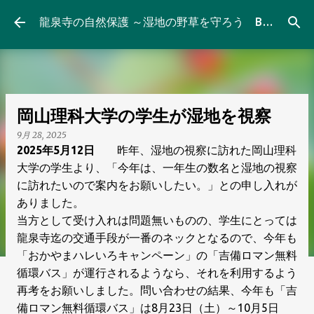
スキップしてメイン コンテンツに移動
龍泉寺の自然保護 ～湿地の野草を守ろう Blog
岡山理科大学の学生が湿地を視察
9月 28, 2025
2025年5月12日
昨年、湿地の視察に訪れた岡山理科
大学の学生より、「今年は、一年生の数名と湿地の視察
に訪れたいので案内をお願いしたい。」との申し入れが
ありました。
当方として受け入れは問題無いものの、学生にとっては
龍泉寺迄の交通手段が一番のネックとなるので、今年も
「おかやまハレいろキャンペーン」の「吉備ロマン無料
循環バス」が運行されるようなら、それを利用するよう
再考をお願いしました。問い合わせの結果、今年も「吉
備ロマン無料循環バス」は8月23日（土）～10月5日