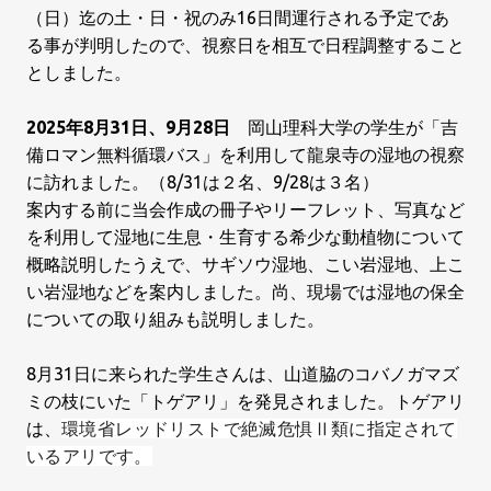
（日）迄の土・日・祝のみ16日間運行される予定であ
る事が判明したので、視察日を相互で日程調整すること
としました。
2025年8月31日、9月28日
岡山理科大学の学生が「吉
備ロマン無料循環バス」を利用して龍泉寺の湿地の視察
に訪れました。（8/31は２名、9/28は３名）
案内する前に当会作成の冊子や
リーフレット、写真など
を利用して湿地に
生息・生育
する
希少な
動植物について
概略説明したうえで、サギソウ湿地、こい岩湿地、上こ
い岩湿地などを案内しました。尚、現場では湿地の保全
についての取り組みも説明しました。
8月31日に来られた学生さんは、山道脇のコバノガマズ
ミの枝にいた「トゲアリ」を発見されました。
トゲアリ
は、
環境省レッドリストで絶滅危惧Ⅱ類に指定されて
いるアリです。