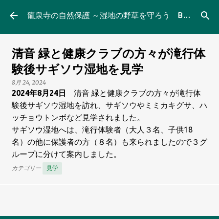
スキップしてメイン コンテンツに移動
龍泉寺の自然保護 ～湿地の野草を守ろう Blog
清音 緑と健康クラブの方々が滝行体
験後サギソウ湿地を見学
8月 24, 2024
2024年8月24日
清音 緑と健康クラブの方々が滝行体
験後サギソウ湿地を訪れ、サギソウやミミカキグサ、ハ
ッチョウトンボなど見学されました。
サギソウ湿地へは、滝行体験者（大人３名、子供18
名）の他に保護者の方（８名）も来られましたので３グ
ループに分けて案内しました。
カテゴリー
見学