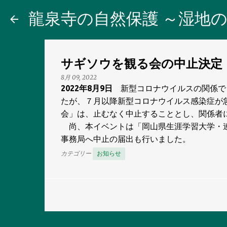
龍泉寺の自然保護 ～湿地の
サギソウを観る会の中止決定
8月 09, 2022
2022
年
8
月
9
日
新型コロナウイルスの関係で
たが、７月以降新型コロナウイルス感染症が
会」は、止むなく中止することとし、関係者
尚、本イベントは「岡山県生涯学習大学・連
事務局へ中止の届出も行いました。
カテゴリー
お知らせ