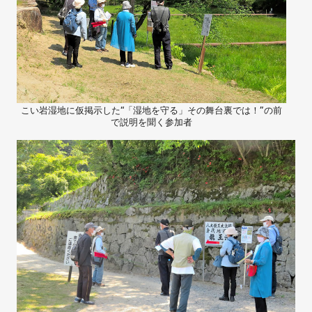
こい岩湿地に仮掲示した“「湿地を守る」その舞台裏では！”の前
で説明を聞く参加者