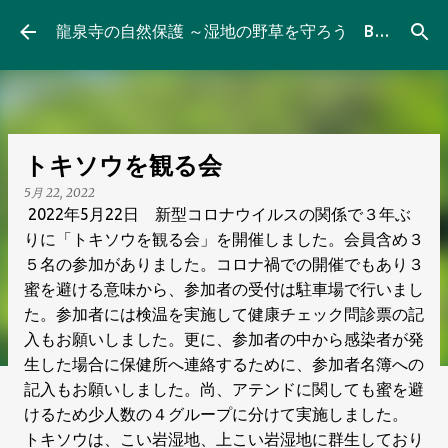
スキップしてメイン コンテンツに移動
龍泉寺の自然保護 ～湿地の野草を守ろう Blog
トキソウを観る会
5月 22, 2022
2022年5月22日 新型コロナウイルスの関係で３年ぶ
りに「トキソウを観る会」を開催しました。会員含め３
５名の参加がありました。コロナ禍での開催でもあり３
蜜を避ける意味から、参加者の受付は駐車場で行いまし
た。参加者には検温を実施して健康チェック問診票の記
入もお願いしました。更に、参加者の中から感染者が発
生した場合に保健所へ連絡するために、参加者名簿への
記入もお願いしました。尚、アテンドに関しても蜜を避
けるため少人数の４グループに分けて実施しました。
トキソウは、こい岩湿地、上こい岩湿地に群生しており